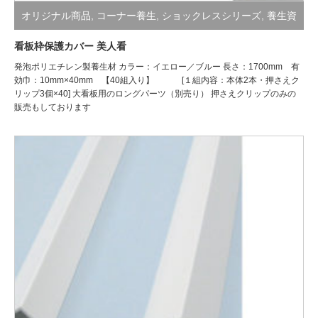
オリジナル商品
,
コーナー養生
,
ショックレスシリーズ
,
養生資
材
看板枠保護カバー 美人看
発泡ポリエチレン製養生材 カラー：イエロー／ブルー 長さ：1700mm 有
効巾：10mm×40mm 【40組入り】 [１組内容：本体2本・押さえク
リップ3個×40] 大看板用のロングパーツ（別売り） 押さえクリップのみの
販売もしております