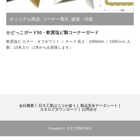
オリジナル商品
,
コーナー養生
,
建築・内装
かどっこガード50・軟質塩ビ製コーナーガード
軟質塩ビ カラー：オフホワイト ／ チーク 長さ：1000mm ／ 1500ｍｍ 入
数：10本入り（1本から出荷致します）
会社概要
日大工業はココが違う
製品安全データシート
カタログダウンロード
お問合せ
Copyright ©
日大工業株式会社