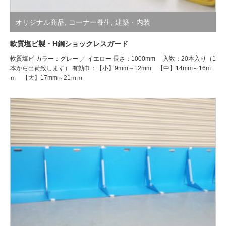
オリジナル商品
,
コーナー養生
,
建築・内装
軟質塩ビ製・H鋼ショックレスガード
軟質塩ビ カラー：グレー ／ イエロー 長さ：1000mm 入数：20本入り（1
本から出荷致します） 有効巾：【小】9mm～12mm 【中】14mm～16m
ｍ 【大】17mm～21ｍｍ