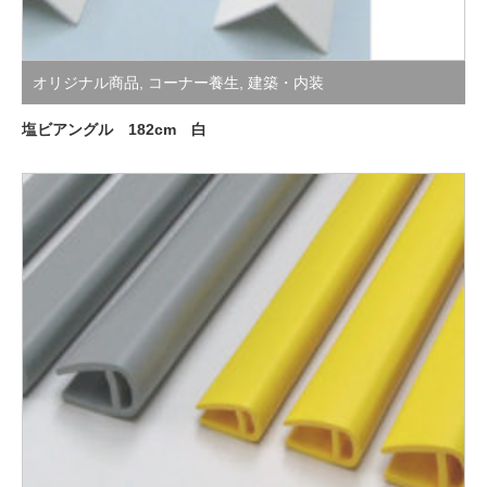
オリジナル商品
,
コーナー養生
,
建築・内装
塩ビアングル 182cm 白