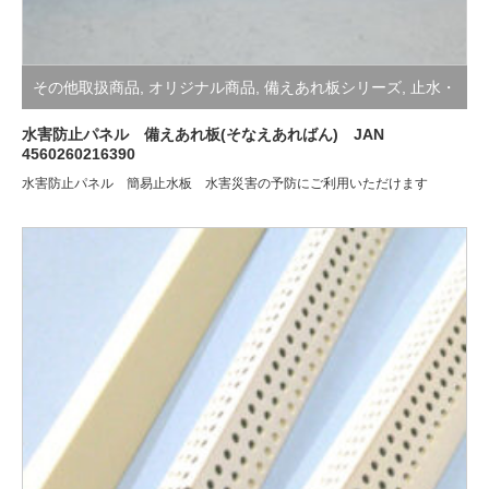
その他取扱商品
,
オリジナル商品
,
備えあれ板シリーズ
,
止水・
防水・吸水
水害防止パネル 備えあれ板(そなえあればん) JAN
4560260216390
水害防止パネル 簡易止水板 水害災害の予防にご利用いただけます