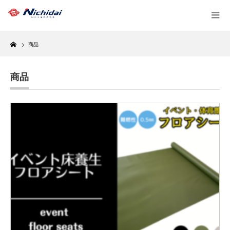
Home
商品
商品