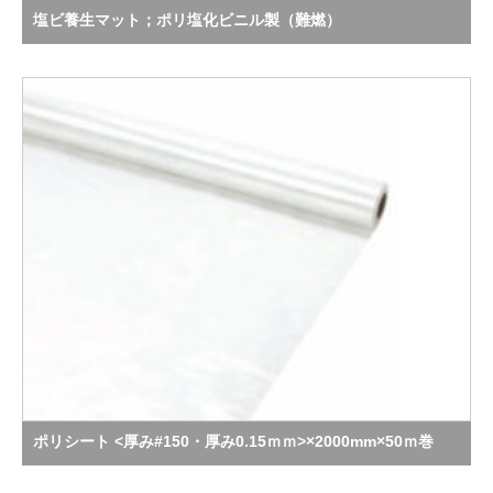
塩ビ養生マット；ポリ塩化ビニル製（難燃）
ポリシート <厚み#150・厚み0.15ｍｍ>×2000mm×50ｍ巻