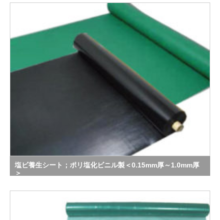
塩ビ養生シート；ポリ塩化ビニル製＜0.15mm厚～1.0mm厚
＞