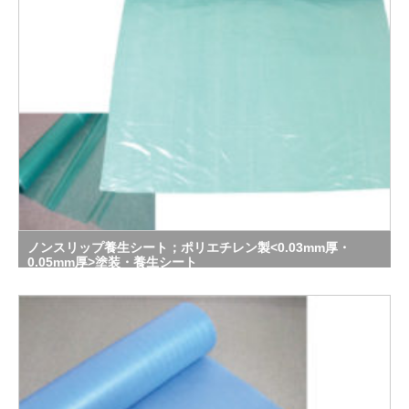
ノンスリップ養生シート；ポリエチレン製<0.03mm厚・
0.05mm厚>塗装・養生シート