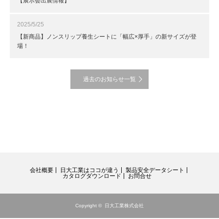
【展示会出展情報】
2025/5/25
【新商品】ノンスリップ養生シートに「幅広×厚手」の新サイズが登
場！
過去のお知らせ一覧
会社概要
日大工業はココが違う
製品安全データシート
カタログダウンロード
お問合せ
Copyright ©
日大工業株式会社